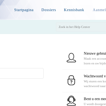
Startpagina
Dossiers
Kennisbank
Aanmel
Nieuwe gebru
Maak een account 
lezen en uw bijd
Wachtwoord v
Wij sturen een k
wachtwoord naar 
Bent u een m
U wordt doorgest